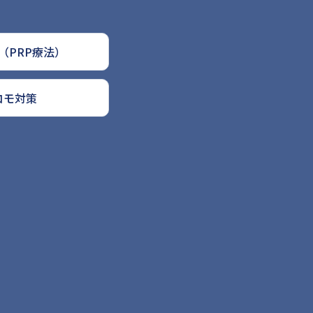
（PRP療法）
コモ対策