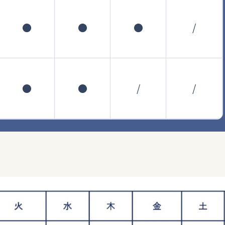
●
●
●
/
●
●
/
/