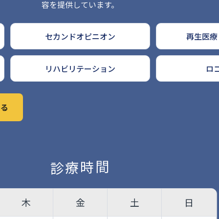
容を提供しています。
セカンドオピニオン
再生医療
リハビリテーション
ロ
見る
間
時
療
診
木
金
土
日