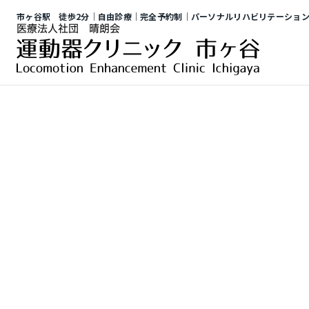
市ヶ谷駅 徒歩2分｜自由診療｜完全予約制｜
パーソナルリハビリテーショ
n
o
i
t
o
m
o
c
o
L
E
n
h
a
n
c
e
m
e