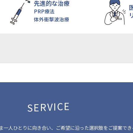
先進的な治療
PRP療法
体外衝撃波治療
E
C
I
V
R
E
S
ま一人ひとりに向き合い、ご希望に沿った選択肢をご提案でき