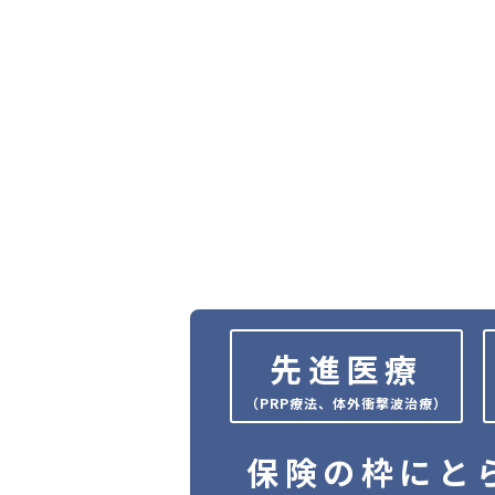
C
l
i
n
i
c
I
a
c
h
i
g
a
y
先進医療
（PRP療法、体外衝撃波治療）
保険の枠にと